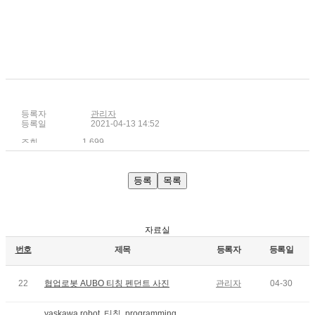
등록자
관리자
등록일
2021-04-13 14:52
조회
1,699
등록
목록
자료실
번호
제목
등록자
등록일
22
협업로봇 AUBO 티칭 펜던트 사진
관리자
04-30
yaskawa robot, 티칭, programming