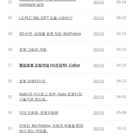
21
관리자
05-24
command 설명
20
LS PLC XBL-EIPT 모듈 사용하기
관리자
08-22
19
3D-비전, 입체물 로봇 작업, BinPicking
관리자
04-13
18
로봇 그립퍼 개발,
관리자
04-13
17
협업로봇 조립작업 (비전장착), CoBot
관리자
04-13
16
로봇 파렛타이징,
관리자
04-13
Aubo-i5 카다로그 첨부, Aubo 로봇티칭,
15
관리자
04-01
기술지원 해드립..
14
지대 자동화, 로봇자동화
관리자
05-08
빈픽킹, Bin Picking, 자동차 부품을 BOX
13
관리자
10-11
에서 잡는 작업을..