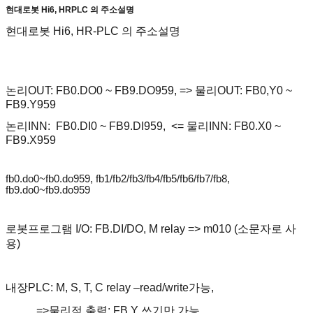
현대로봇 Hi6, HRPLC 의 주소설명
현대로봇 Hi6, HR-PLC 의 주소설명
논리
OUT: FB0.DO0 ~ FB9.DO959, =>
물리
OUT: FB0,Y0 ~
FB9.Y959
논리
INN:
FB0.DI0 ~ FB9.DI959,
<=
물리
INN: FB0.X0 ~
FB9.X959
fb0.do0~fb0.do959, fb1/fb2/fb3/fb4/fb5/fb6/fb7/fb8,
fb9.do0~fb9.do959
로봇프로그램
I/O: FB.DI/DO, M relay => m010 (
소문자로 사
용
)
내장
PLC: M, S, T, C relay –read/write
가능
,
=>
물리적 출력
: FB.Y
쓰기만 가능