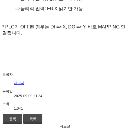
=>
물리적 입력
: FB.X
읽기만 가능
* PLC
가
OFF
된 경우는
DI => X, DO => Y,
바로
MAPPING
연
결됩니다
.
등록자
관리자
등록일
2025-09-09 21:34
조회
1,041
등록
목록
자료실