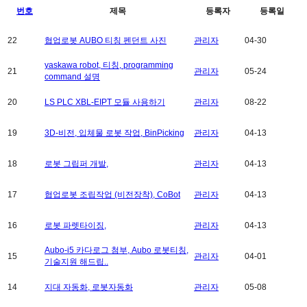
번호
제목
등록자
등록일
22
협업로봇 AUBO 티칭 펜던트 사진
관리자
04-30
yaskawa robot, 티칭, programming
21
관리자
05-24
command 설명
20
LS PLC XBL-EIPT 모듈 사용하기
관리자
08-22
19
3D-비전, 입체물 로봇 작업, BinPicking
관리자
04-13
18
로봇 그립퍼 개발,
관리자
04-13
17
협업로봇 조립작업 (비전장착), CoBot
관리자
04-13
16
로봇 파렛타이징,
관리자
04-13
Aubo-i5 카다로그 첨부, Aubo 로봇티칭,
15
관리자
04-01
기술지원 해드립..
14
지대 자동화, 로봇자동화
관리자
05-08