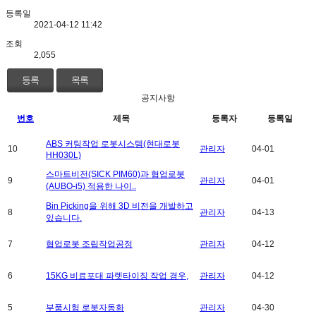
등록일
2021-04-12 11:42
조회
2,055
등록
목록
공지사항
번호
제목
등록자
등록일
ABS 커팅작업 로봇시스템(현대로봇
10
관리자
04-01
HH030L)
스마트비전(SICK PIM60)과 협업로봇
9
관리자
04-01
(AUBO-i5) 적용한 나이..
Bin Picking을 위해 3D 비전을 개발하고
8
관리자
04-13
있습니다.
7
협업로봇 조립작업공정
관리자
04-12
6
15KG 비료포대 파렛타이징 작업 경우,
관리자
04-12
5
부품시험 로봇자동화
관리자
04-30